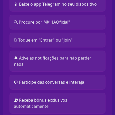
📱 Baixe o app Telegram no seu dispositivo
🔍 Procure por "@11AOficial"
👆 Toque em "Entrar" ou "Join"
🔔 Ative as notificações para não perder
nada
💬 Participe das conversas e interaja
🎁 Receba bônus exclusivos
automaticamente